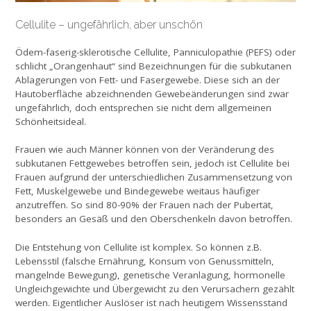
Cellulite – ungefährlich, aber unschön
Ödem-faserig-sklerotische Cellulite, Panniculopathie (PEFS) oder
schlicht „Orangenhaut“ sind Bezeichnungen für die subkutanen
Ablagerungen von Fett- und Faser­gewebe. Diese sich an der
Hautoberfläche abzeich­nenden Gewebeänderungen sind zwar
ungefährlich, doch entsprechen sie nicht dem allgemeinen
Schön­heitsideal.
Frauen wie auch Männer können von der Veränderung des
subkutanen Fettgewebes betroffen sein, jedoch ist Cellulite bei
Frauen aufgrund der unterschiedlichen Zu­sammensetzung von
Fett, Muskelgewebe und Bindege­webe weitaus häufiger
anzutreffen. So sind 80-90% der Frauen nach der Pubertät,
besonders an Gesäß und den Oberschenkeln davon betroffen.
Die Entstehung von Cellulite ist komplex. So können z.B.
Lebensstil (falsche Ernährung, Konsum von Genussmit­teln,
mangelnde Bewegung), genetische Veranlagung, hormonelle
Ungleichgewichte und Übergewicht zu den Verursachern gezählt
werden. Eigentlicher Auslöser ist nach heutigem Wissensstand