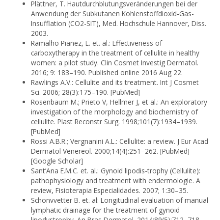
Plättner, T. Hautdurchblutungsveränderungen bei der
Anwendung der Subkutanen Kohlenstoffdioxid-Gas-
Insufflation (CO2-SIT), Med. Hochschule Hannover, Diss.
2003.
Ramalho Pianez, L. et. al.: Effectiveness of
carboxytherapy in the treatment of cellulite in healthy
women: a pilot study. Clin Cosmet Investig Dermatol.
2016; 9: 183–190. Published online 2016 Aug 22.
Rawlings A.V.: Cellulite and its treatment. Int J Cosmet
Sci. 2006; 28(3):175–190. [PubMed]
Rosenbaum M.; Prieto V, Hellmer J, et al.: An exploratory
investiga­tion of the morphology and biochemistry of
cellulite. Plast Reconstr Surg. 1998;101(7):1934–1939.
[PubMed]
Rossi A.B.R.; Vergnanini A.L.: Cellulite: a review. J Eur Acad
Dermatol Venereol. 2000;14(4):251–262. [PubMed]
[Google Scholar]
Sant’Ana E.M.C. et. al.: Gynoid lipodis-trophy (Cellulite):
pathophys­iology and treatment with endermologie. A
review, Fisioterapia Especialidades. 2007; 1:30–35.
Schonvvetter B. et. al: Longitudinal evaluation of manual
lymphatic drainage for the treatment of gynoid
lipodystrophy. An Bras Derma­tol. 2014;89(5):712–718.