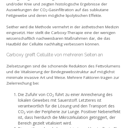
und/oder Knie und zeigten histologische Ergebnisse der
Auswirkun­gen der CO
-Gasinfiltration auf das subkutane
2
Fettge­webe und deren mögliche lipolytischen Effekte.
Seither wird die Methode vermehrt in der ästhetischen Medizin
eingesetzt. Hier stellt die Carboxy-Therapie eine der wenigen
wissenschaftlich nachweisbaren Maßnah­men dar, die das
Hautbild der Cellulite nachhaltig ver­bessern können.
Carboxy greift Cellulite von mehreren Seiten an
Zielsetzungen sind die schonen­de Reduktion des Fettvolumens
und die Vitalisierung der Bindegewebsstruktur auf möglichst
minimale invasive Art und Weise. Mehrere Faktoren tragen zur
Zielerreichung bei:
Die Zufuhr von CO
führt zu einer Anreicherung des
2
lokalen Gewebes mit Sauerstoff. Letzteres ist
verantwortlich für die Lösung und den Transport des
CO
von der Peripherie zur Lunge. Positiver Nebeneffekt
2
ist, dass hierdurch die Mikrozirkulation getriggert, der
Bereich gezielt vitalisiert wird.