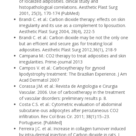
of local­ized adiposities. clinical study and
histopathological correlations. Aesthetic Plast Surg
2001, 25(3), 170-174 (PubMed)
Brandi C. et al.: Carbon dioxide therapy: effects on skin
irregularity and its use as a complement to liposuction.
Aesthetic Plast Surg 2004, 28(4), 222-5
Brandi C. et al.: Carbon dioxide may be not the only one
but an efficient and secure gas for treating local
adiposities. Aesthetic Plast Surg 2012,36(1), 218-9
Campana M.: CO2 therapy to treat adiposities and skin
irregulari­ties. Prime-journal 2013
Campos V. et al.: Carboxytherapy for gynoid
lipodystrophy treat­ment: The Brazilian Experience. J Am
Acad Dermatol 2007
Corassa J.M. et al.: Revista de Angiologia e Cirurgia
Vascular. 2006. Use of carboxitherapy in the treatment
of vascular disorders: prelim­inary results p. 8.
Costa C.S. et al.: Cytometric evaluation of abdominal
subcutane-ous adipocytes after percutaneous CO2
infiltration. Rev Col Bras Cir. 2011; 38(1):15–23.
Portuguese. [PubMed]
Ferreira J.C. et al.: Increase in collagen turnover induced
by intra-dermal injection of Carbon dioxide in rats. J