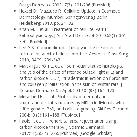
Drugs Dermatol 2008, 7(3), 201-206 (PubMed)
Hexsel D., Mazzuco R.: Cellulite. Update in Cosmetic
Dermatology. Mumbai: Springer-Verlag Berlin
Heidelberg; 2013. pp. 21–32.
Khan M.H. et al.: Treatment of cellulite. Part I.
Pathophysiology. J Am Acad Dermatol. 2010;62(3): 361–
370. [PubMed]
Lee G.S.: Carbon dioxide therapy in the treatment of
cellulite: an audit of clinical practice. Aesthetic Plast Surg
2010, 34(2), 239-243
Maia-Figueiró T.L. et. al: Semi-quantitative histological
analysis of the effect of intense pulsed light (IPL) and
carbon dioxide (CO2) intra­dermic injection on fibroblast
and collagen proliferation in the skin of Wistar rats. J
Cosmet Dermatol Sci Appl. 2012;02(03):164–173.
Mirrashed F. et. al.: Pilot study of dermal and
subcutaneous fat structures by MRI in individuals who
differ gender, BMI, and cellulite grading. Ski Res Technol.
2004;10 (3):161–168. [PubMed]
Paolo F. et. al.: Periorbital area rejuvenation using
carbon dioxide therapy. J Cosmet Dermatol.
2012;11(3):223–228. [PubMed] [Google Scholar]