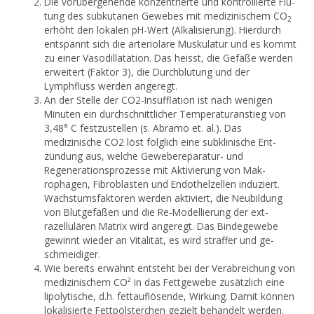
Die vorübergehende konzentrierte und kontrollierte Flu­
tung des subkutanen Gewebes mit medizinischem CO
2
erhöht den loka­len pH-Wert (Alkalisierung). Hierdurch
entspannt sich die arteriolare Muskulatur und es kommt
zu einer Vasodillatation. Das heisst, die Gefäße werden
erweitert (Faktor 3), die Durchblutung und der
Lymphfluss werden angeregt.
An der Stelle der CO2-Insufflation ist nach wenigen
Minuten ein durchschnittlicher Temperatur­anstieg von
3,48° C festzustellen (s. Abramo et. al.). Das
medizinische CO2 löst folglich eine subklinische Ent­
zündung aus, welche Geweberepara­tur- und
Regenerationsprozesse mit Aktivierung von Mak­
rophagen, Fibroblasten und Endothelzellen induziert.
Wachstumsfaktoren werden aktiviert, die Neubil­dung
von Blutgefäßen und die Re-Modellierung der ext­
razellulären Matrix wird angeregt. Das Bindegewebe
gewinnt wieder an Vitalität, es wird straffer und ge­
schmeidiger.
Wie bereits erwähnt entsteht bei der Verabreichung von
medizinischem CO² in das Fettgewebe zusätzlich eine
lipolytische, d.h. fettauflösende, Wirkung. Damit können
lokalisierte Fettpölsterchen gezielt behandelt werden.