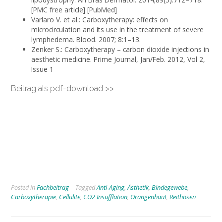
[PMC free article] [PubMed]
Varlaro V. et al.: Carboxytherapy: effects on
microcirculation and its use in the treatment of severe
lymphedema. Blood. 2007; 8:1–13.
Zenker S.: Carboxytherapy – carbon dioxide injections in
aesthetic medicine. Prime Journal, Jan/Feb. 2012, Vol 2,
Issue 1
Beitrag als pdf-download >>
Posted in
Fachbeitrag
Tagged
Anti-Aging
,
Ästhetik
,
Bindegewebe
,
Carboxytherapie
,
Cellulite
,
CO2 Insufflation
,
Orangenhaut
,
Reithosen