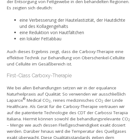
der Entsorgung von Fettgewebe in den behandelten Regionen.
Es zeigten sich deutlich:
eine Verbesserung der Hautelastizität, der Hautdichte
und des Kollagengehalts
eine Reduktion von Hautfältchen
ein lokaler Fettabbau
Auch dieses Ergebnis zeigt, dass die Carboxy-Therapie eine
effektive Technik zur Behandlung von Oberschenkel-Cellulite
und Cellulite im Gesäßbereich ist.
First-Class Carboxy-Therapie
Wie bei allen Behandlungen setzen wir in der equalance
Naturheilpraxis auf Qualität: So verwenden wir aus­schließlich
®
Laparox
Medical CO
, reines medizinisches CO
der Linde
2
2
Healthcare. Als Gerät für die Carboxy-Therapie vertrauen wir
auf die patentierte Technologie des CDT der Carbossi Terapia
Italiana. Hiermit können sowohl die behandlungsrelevante CO
2
– Menge wie auch dessen Fließgeschwindigkeit exakt dosiert
werden. Darüber hinaus wird die Temperatur des Quellgases
exakt überwacht. Diese Qualitätsstandards geben dem