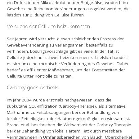
ein Defekt in der Mikrozirku­lation der Blutgefäße, wodurch im
Gewebe eine Reihe von Veränderungen ausgelöst werden, die
letztlich zur Bildung von Cellulite führen.
Versuche der Cellulite beizukommen
Seit Jahren wird versucht, diesen schleichenden Prozess der
Gewebeveränderung zu verlangsamen, bestenfalls zu
verhindern. Lösungsvorschläge gibt es viele. In der Tat ist
Cellulite jedoch nur schwer beizukommen, schließlich handelt
es sich um eine chronische Veränderung des Gewebes. Daher
bedarf es effizienter Maßnahmen, um das Fortschreiten der
Cellulite unter Kontrolle zu halten.
Carboxy goes Ästhetik
Im Jahr 2004 wurde erstmals nachgewiesen, dass die
subkutane CO
-Infiltration (Carboxy-Therapie), als alter­native
2
Maßnahme zu Fettabsaugungen bei der Behand­lung von
lokaler Fettleibigkeit oder Hautunregelmäßig­keiten wirksam ist.
Brandi et al. beschrieben die Wirksam­keit der Carboxy-Therapie
bei der Behandlung von loka­lisiertem Fett durch messbare
Verringerungen in Um­fangsbereichen von Bauch, Oberschenkel