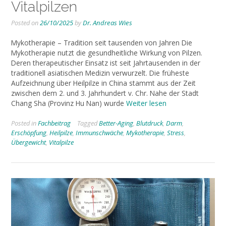
Vitalpilzen
Posted on
26/10/2025
by
Dr. Andreas Wies
Mykotherapie – Tradition seit tausenden von Jahren Die
Mykotherapie nutzt die gesundheitliche Wirkung von Pilzen.
Deren therapeutischer Einsatz ist seit Jahrtausenden in der
traditionell asiatischen Medizin verwurzelt. Die früheste
Aufzeichnung über Heilpilze in China stammt aus der Zeit
zwischen dem 2. und 3. Jahrhundert v. Chr. Nahe der Stadt
Chang Sha (Provinz Hu Nan) wurde
Weiter lesen
Posted in
Fachbeitrag
Tagged
Better-Aging
,
Blutdruck
,
Darm
,
Erschöpfung
,
Heilpilze
,
Immunschwäche
,
Mykotherapie
,
Stress
,
Übergewicht
,
Vitalpilze