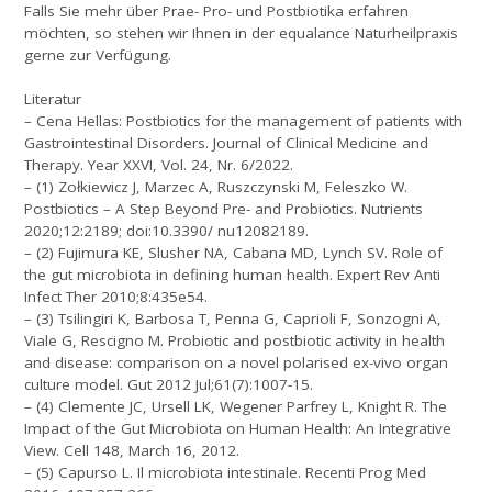
Falls Sie mehr über Prae- Pro- und Postbiotika erfahren
möchten, so stehen wir Ihnen in der equalance Naturheilpraxis
gerne zur Verfügung.
Literatur
– Cena Hellas: Postbiotics for the management of patients with
Gastrointestinal Disorders. Journal of Clinical Medicine and
Therapy. Year XXVI, Vol. 24, Nr. 6/2022.
– (1) Zołkiewicz J, Marzec A, Ruszczynski M, Feleszko W.
Postbiotics – A Step Beyond Pre- and Probiotics. Nutrients
2020;12:2189; doi:10.3390/ nu12082189.
– (2) Fujimura KE, Slusher NA, Cabana MD, Lynch SV. Role of
the gut microbiota in defining human health. Expert Rev Anti
Infect Ther 2010;8:435e54.
– (3) Tsilingiri K, Barbosa T, Penna G, Caprioli F, Sonzogni A,
Viale G, Rescigno M. Probiotic and postbiotic activity in health
and disease: comparison on a novel polarised ex-vivo organ
culture model. Gut 2012 Jul;61(7):1007-15.
– (4) Clemente JC, Ursell LK, Wegener Parfrey L, Knight R. The
Impact of the Gut Microbiota on Human Health: An Integrative
View. Cell 148, March 16, 2012.
– (5) Capurso L. Il microbiota intestinale. Recenti Prog Med