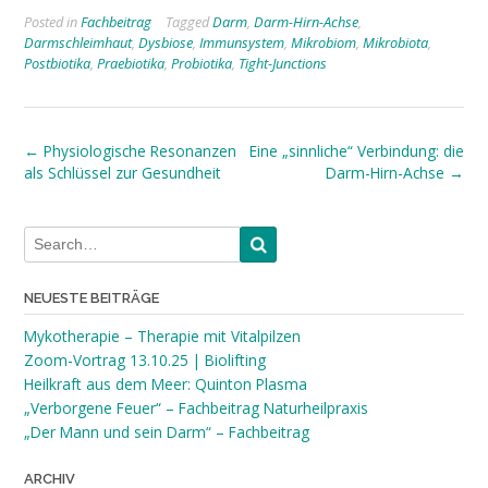
Posted in
Fachbeitrag
Tagged
Darm
,
Darm-Hirn-Achse
,
Darmschleimhaut
,
Dysbiose
,
Immunsystem
,
Mikrobiom
,
Mikrobiota
,
Postbiotika
,
Praebiotika
,
Probiotika
,
Tight-Junctions
Post
←
Physiologische Resonanzen
Eine „sinnliche“ Verbindung: die
als Schlüssel zur Gesundheit
Darm-Hirn-Achse
→
navigation
NEUESTE BEITRÄGE
Mykotherapie – Therapie mit Vitalpilzen
Zoom-Vortrag 13.10.25 | Biolifting
Heilkraft aus dem Meer: Quinton Plasma
„Verborgene Feuer“ – Fachbeitrag Naturheilpraxis
„Der Mann und sein Darm“ – Fachbeitrag
ARCHIV