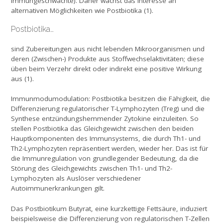
Immungeschwächte). Daher wächst das Interesse an
alternativen Möglichkeiten wie Postbiotika (1).
Postbiotika…
sind Zubereitungen aus nicht lebenden Mikroorganismen und
deren (Zwischen-) Produkte aus Stoffwechselaktivitäten; diese
üben beim Verzehr direkt oder indirekt eine positive Wirkung
aus (1).
Immunmodumodulation: Postbiotika besitzen die Fähigkeit, die
Differenzierung regulatorischer T-Lymphozyten (Treg) und die
Synthese entzündungshemmender Zytokine einzuleiten. So
stellen Postbiotika das Gleichgewicht zwischen den beiden
Hauptkomponenten des Immunsystems, die durch Th1- und
Th2-Lymphozyten repräsentiert werden, wieder her. Das ist für
die Immunregulation von grundlegender Bedeutung, da die
Störung des Gleichgewichts zwischen Th1- und Th2-
Lymphozyten als Auslöser verschiedener
Autoimmunerkrankungen gilt.
Das Postbiotikum Butyrat, eine kurzkettige Fettsäure, induziert
beispielsweise die Differenzierung von regulatorischen T-Zellen