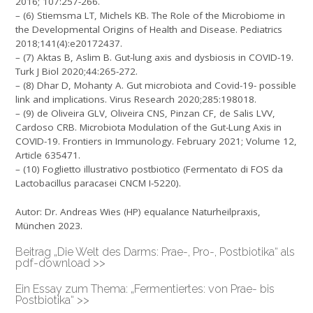
2016; 107:257-266.
– (6) Stiemsma LT, Michels KB. The Role of the Microbiome in
the Developmental Origins of Health and Disease. Pediatrics
2018;141(4):e20172437.
– (7) Aktas B, Aslim B. Gut-lung axis and dysbiosis in COVID-19.
Turk J Biol 2020;44:265-272.
– (8) Dhar D, Mohanty A. Gut microbiota and Covid-19- possible
link and implications. Virus Research 2020;285:198018.
– (9) de Oliveira GLV, Oliveira CNS, Pinzan CF, de Salis LVV,
Cardoso CRB. Microbiota Modulation of the Gut-Lung Axis in
COVID-19. Frontiers in Immunology. February 2021; Volume 12,
Article 635471.
– (10) Foglietto illustrativo postbiotico (Fermentato di FOS da
Lactobacillus paracasei CNCM I-5220).
Autor: Dr. Andreas Wies (HP) equalance Naturheilpraxis,
München 2023.
Beitrag
„Die Welt des Darms: Prae-, Pro-, Postbiotika“ als
pdf-download >>
Ein Essay zum Thema:
„Fermentiertes: von Prae- bis
Postbiotika“ >>