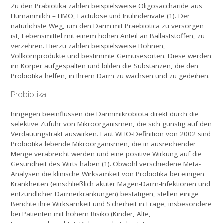
Zu den Präbiotika zählen beispielsweise Oligosaccharide aus
Humanmilch – HMO, Lactulose und Inulinderivate (1). Der
natürlichste Weg, um den Darm mit Praebiotica zu versorgen
ist, Lebensmittel mit einem hohen Anteil an Ballaststoffen, zu
verzehren. Hierzu zählen beispielsweise Bohnen,
Vollkornprodukte und bestimmte Gemüsesorten. Diese werden
im Körper aufgespalten und bilden die Substanzen, die den
Probiotika helfen, in Ihrem Darm zu wachsen und zu gedeihen.
Probiotika…
hingegen beeinflussen die Darmmikrobiota direkt durch die
selektive Zufuhr von Mikroorganismen, die sich günstig auf den
Verdauungstrakt auswirken. Laut WHO-Definition von 2002 sind
Probiotika lebende Mikroorganismen, die in ausreichender
Menge verabreicht werden und eine positive Wirkung auf die
Gesundheit des Wirts haben (1). Obwohl verschiedene Meta-
Analysen die klinische Wirksamkeit von Probiotika bei einigen
Krankheiten (einschließlich akuter Magen-Darm-Infektionen und
entzündlicher Darmerkrankungen) bestätigen, stellen einige
Berichte ihre Wirksamkeit und Sicherheit in Frage, insbesondere
bei Patienten mit hohem Risiko (Kinder, Alte,