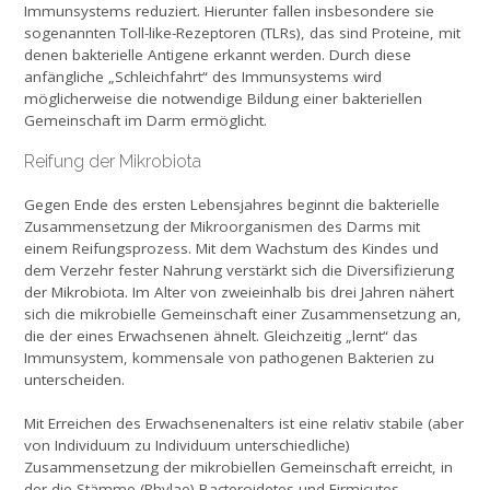
Immunsystems reduziert. Hierunter fallen insbesondere sie
sogenannten Toll-like-Rezeptoren (TLRs), das sind Proteine, mit
denen bakterielle Antigene erkannt werden. Durch diese
anfängliche „Schleichfahrt“ des Immunsystems wird
möglicherweise die notwendige Bildung einer bakteriellen
Gemeinschaft im Darm ermöglicht.
Reifung der Mikrobiota
Gegen Ende des ersten Lebensjahres beginnt die bakterielle
Zusammensetzung der Mikroorganismen des Darms mit
einem Reifungsprozess. Mit dem Wachstum des Kindes und
dem Verzehr fester Nahrung verstärkt sich die Diversifizierung
der Mikrobiota. Im Alter von zweieinhalb bis drei Jahren nähert
sich die mikrobielle Gemeinschaft einer Zusammensetzung an,
die der eines Erwachsenen ähnelt. Gleichzeitig „lernt“ das
Immunsystem, kommensale von pathogenen Bakterien zu
unterscheiden.
Mit Erreichen des Erwachsenenalters ist eine relativ stabile (aber
von Individuum zu Individuum unterschiedliche)
Zusammensetzung der mikrobiellen Gemeinschaft erreicht, in
der die Stämme (Phylae) Bacteroidetes und Firmicutes