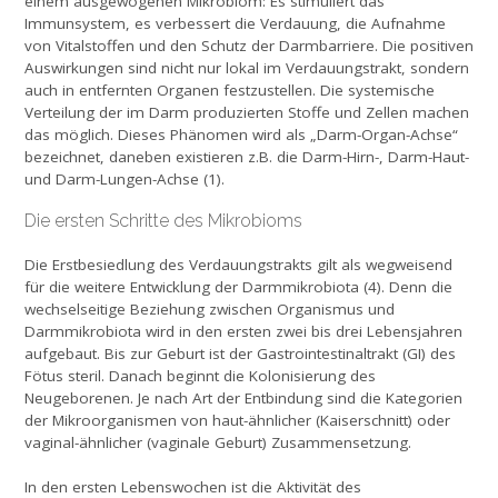
einem ausgewogenen Mikrobiom: Es stimuliert das
Immunsystem, es verbessert die Verdauung, die Aufnahme
von Vitalstoffen und den Schutz der Darmbarriere. Die positiven
Auswirkungen sind nicht nur lokal im Verdauungstrakt, sondern
auch in entfernten Organen festzustellen. Die systemische
Verteilung der im Darm produzierten Stoffe und Zellen machen
das möglich. Dieses Phänomen wird als „Darm-Organ-Achse“
bezeichnet, daneben existieren z.B. die Darm-Hirn-, Darm-Haut-
und Darm-Lungen-Achse (1).
Die ersten Schritte des Mikrobioms
Die Erstbesiedlung des Verdauungstrakts gilt als wegweisend
für die weitere Entwicklung der Darmmikrobiota (4). Denn die
wechselseitige Beziehung zwischen Organismus und
Darmmikrobiota wird in den ersten zwei bis drei Lebensjahren
aufgebaut. Bis zur Geburt ist der Gastrointestinaltrakt (GI) des
Fötus steril. Danach beginnt die Kolonisierung des
Neugeborenen. Je nach Art der Entbindung sind die Kategorien
der Mikroorganismen von haut-ähnlicher (Kaiserschnitt) oder
vaginal-ähnlicher (vaginale Geburt) Zusammensetzung.
In den ersten Lebenswochen ist die Aktivität des