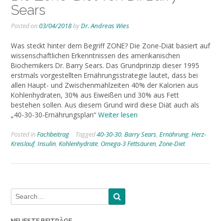
Sears
Posted on
03/04/2018
by
Dr. Andreas Wies
Was steckt hinter dem Begriff ZONE? Die Zone-Diät basiert auf
wissenschaftlichen Erkenntnissen des amerikanischen
Biochemikers Dr. Barry Sears. Das Grundprinzip dieser 1995
erstmals vorgestellten Ernährungsstrategie lautet, dass bei
allen Haupt- und Zwischenmahlzeiten 40% der Kalorien aus
Kohlenhydraten, 30% aus Eiweißen und 30% aus Fett
bestehen sollen. Aus diesem Grund wird diese Diät auch als
„40-30-30-Ernährungsplan“
Weiter lesen
Posted in
Fachbeitrag
Tagged
40-30-30
,
Barry Sears
,
Ernährung
,
Herz-
Kreislauf
,
Insulin
,
Kohlenhydrate
,
Omega-3 Fettsäuren
,
Zone-Diet
NEUESTE BEITRÄGE