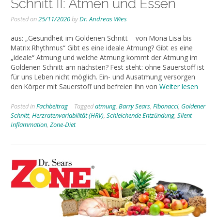
Schnitt II: Atmen und Essen
Posted on
25/11/2020
by
Dr. Andreas Wies
aus: „Gesundheit im Goldenen Schnitt – von Mona Lisa bis
Matrix Rhythmus“ Gibt es eine ideale Atmung? Gibt es eine
„ideale“ Atmung und welche Atmung kommt der Atmung im
Goldenen Schnitt am nächsten? Fest steht: ohne Sauerstoff ist
für uns Leben nicht möglich. Ein- und Ausatmung versorgen
den Körper mit Sauerstoff und befreien ihn von
Weiter lesen
Posted in
Fachbeitrag
Tagged
atmung
,
Barry Sears
,
Fibonacci
,
Goldener
Schnitt
,
Herzratenvariabilität (HRV)
,
Schleichende Entzündung
,
Silent
Inflammation
,
Zone-Diet