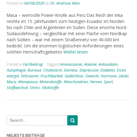
Posted on
04/08/2020
by
Dr. Andreas Wies
Maca – wertvolle Power-Knolle aus Peru Das Reich der Inka
reichte im 15. Jahrhundert vom heutigen Ecuador im Norden
bis nach Chile und Argentinien im Süden. Diese enorme Nord-
Südausdehnung – vergleichbar mit einer Fläche vom Nordkap
nach Sizilien – war mit einem Straßennetz von 40.000 km
bedeckt. Um die enormen logistischen Anforderungen eines
solchen Herrschaftsgebietes
Weiter lesen
Posted in
Fachbeitrag
Tagged
Aminosäuren
,
Anämie
,
Antioxidans
,
Autophagie
,
Burnout
,
Cholesterin
,
Demenz
,
Depression
,
Diabetes
,
Eisen
,
energie
,
Fettsäuren
,
Fruchtbarkeit
,
Gedächtnis
,
Gewicht
,
Hormone
,
Libido
,
Maca
,
Menopause
,
Mineralstoffe
,
Mitochondrien
,
Nerven
,
Sport
,
Stoffwechsel
,
Stress
,
Vitalstoffe
NEUESTE BEITRÄGE