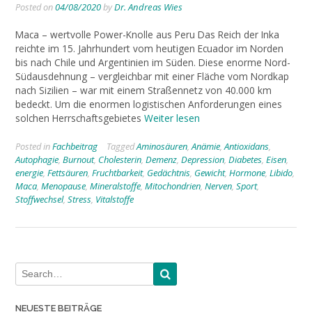
Posted on
04/08/2020
by
Dr. Andreas Wies
Maca – wertvolle Power-Knolle aus Peru Das Reich der Inka
reichte im 15. Jahrhundert vom heutigen Ecuador im Norden
bis nach Chile und Argentinien im Süden. Diese enorme Nord-
Südausdehnung – vergleichbar mit einer Fläche vom Nordkap
nach Sizilien – war mit einem Straßennetz von 40.000 km
bedeckt. Um die enormen logistischen Anforderungen eines
solchen Herrschaftsgebietes
Weiter lesen
Posted in
Fachbeitrag
Tagged
Aminosäuren
,
Anämie
,
Antioxidans
,
Autophagie
,
Burnout
,
Cholesterin
,
Demenz
,
Depression
,
Diabetes
,
Eisen
,
energie
,
Fettsäuren
,
Fruchtbarkeit
,
Gedächtnis
,
Gewicht
,
Hormone
,
Libido
,
Maca
,
Menopause
,
Mineralstoffe
,
Mitochondrien
,
Nerven
,
Sport
,
Stoffwechsel
,
Stress
,
Vitalstoffe
NEUESTE BEITRÄGE