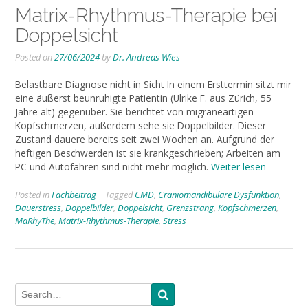
Matrix-Rhythmus-Therapie bei
Doppelsicht
Posted on
27/06/2024
by
Dr. Andreas Wies
Belastbare Diagnose nicht in Sicht In einem Ersttermin sitzt mir
eine äußerst beunruhigte Patientin (Ulrike F. aus Zürich, 55
Jahre alt) gegenüber. Sie berichtet von migräneartigen
Kopfschmerzen, außerdem sehe sie Doppelbilder. Dieser
Zustand dauere bereits seit zwei Wochen an. Aufgrund der
heftigen Beschwerden ist sie krankgeschrieben; Arbeiten am
PC und Autofahren sind nicht mehr möglich.
Weiter lesen
Posted in
Fachbeitrag
Tagged
CMD
,
Craniomandibuläre Dysfunktion
,
Dauerstress
,
Doppelbilder
,
Doppelsicht
,
Grenzstrang
,
Kopfschmerzen
,
MaRhyThe
,
Matrix-Rhythmus-Therapie
,
Stress