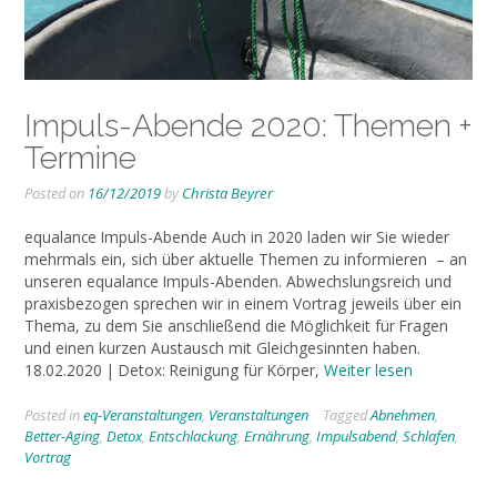
Impuls-Abende 2020: Themen +
Termine
Posted on
16/12/2019
by
Christa Beyrer
equalance Impuls-Abende Auch in 2020 laden wir Sie wieder
mehrmals ein, sich über aktuelle Themen zu informieren – an
unseren equalance Impuls-Abenden. Abwechslungsreich und
praxisbezogen sprechen wir in einem Vortrag jeweils über ein
Thema, zu dem Sie anschließend die Möglichkeit für Fragen
und einen kurzen Austausch mit Gleichgesinnten haben.
18.02.2020 | Detox: Reinigung für Körper,
Weiter lesen
Posted in
eq-Veranstaltungen
,
Veranstaltungen
Tagged
Abnehmen
,
Better-Aging
,
Detox
,
Entschlackung
,
Ernährung
,
Impulsabend
,
Schlafen
,
Vortrag