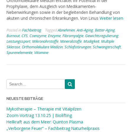
Orthomolekulare Medizin entfaltet ihr Potential in der
Prophylaxe, dem Ausgleich von Medikamenten-
Nebenwirkungen sowie in der begleitenden Behandlung von
akuten und chronischen Erkrankungen. Von Linus
Weiter lesen
Posted in
Fachbeitrag
Tagged
Abnehmen
,
Anti-Aging
,
Better-Aging
,
Burnout
,
CFS
,
Coenzyme
,
Enzyme
,
Fibromyalgie
,
Gewichtsregulierung
,
Leistungssport
,
Mikronährstoffe
,
Mineralstoffe
,
Müdigkeit
,
Multiple
Sklerose
,
Orthomolekulare Medizin
,
Schlafstörungen
,
Schwangerschaft
,
Spurenelemente
,
Vitamine
NEUESTE BEITRÄGE
Mykotherapie – Therapie mit Vitalpilzen
Zoom-Vortrag 13.10.25 | Biolifting
Heilkraft aus dem Meer: Quinton Plasma
„Verborgene Feuer“ – Fachbeitrag Naturheilpraxis