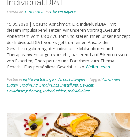
Individual.DIÄT
Posted on
15/07/2020
by
Christa Beyrer
15.09.2020 | Gesund Abnehmen: Die Individual.DIÄT Mit
diesem Impulsabend setzen wir unseren Vortrag „Gesund
Abnehmen“ vom 08.07.20 fort und stellen Ihnen unser Konzept
der Individual.DIÄT vor. Es geht um einen Ansatz der
Gewichtsregulierung, der individuelle Maßnahmen und
Therapieanwendungen vorsieht, basierend auf Erkenntnissen
von Experten, Therapeuten und Forschern zum Thema
Gewicht. Das persönliche Gewicht ist so
Weiter lesen
Posted in
eq-Veranstaltungen
,
Veranstaltungen
Tagged
Abnehmen
,
Diäten
,
Ernährung
,
Ernährungsumstellung
,
Gewicht
,
Gewichtsregulierung
,
Individualdiät
,
Individualität