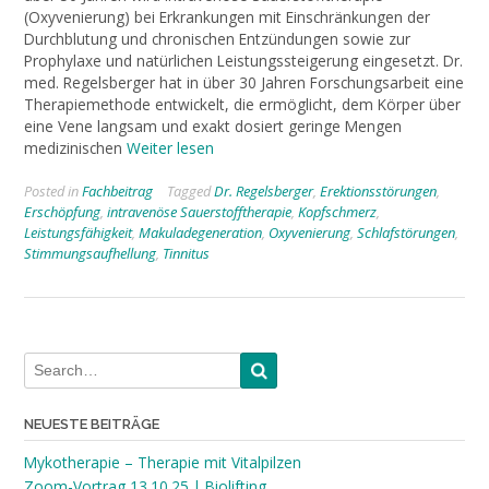
(Oxyvenierung) bei Erkrankungen mit Einschränkungen der
Durchblutung und chronischen Entzündungen sowie zur
Prophylaxe und natürlichen Leistungssteigerung eingesetzt. Dr.
med. Regelsberger hat in über 30 Jahren Forschungsarbeit eine
Therapiemethode entwickelt, die ermöglicht, dem Körper über
eine Vene langsam und exakt dosiert geringe Mengen
medizinischen
Weiter lesen
Posted in
Fachbeitrag
Tagged
Dr. Regelsberger
,
Erektionsstörungen
,
Erschöpfung
,
intravenöse Sauerstofftherapie
,
Kopfschmerz
,
Leistungsfähigkeit
,
Makuladegeneration
,
Oxyvenierung
,
Schlafstörungen
,
Stimmungsaufhellung
,
Tinnitus
NEUESTE BEITRÄGE
Mykotherapie – Therapie mit Vitalpilzen
Zoom-Vortrag 13.10.25 | Biolifting