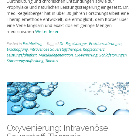
Durchblutung und chronischen Entzündungen sowie zur
Prophylaxe und natürlichen Leistungssteigerung eingesetzt. Dr.
med. Regelsberger hat in über 30 Jahren Forschungsarbeit eine
Therapiemethode entwickelt, die ermöglicht, dem Körper über
eine Vene langsam und exakt dosiert geringe Mengen
medizinischen
Weiter lesen
Posted in
Fachbeitrag
Tagged
Dr. Regelsberger
,
Erektionsstörungen
,
Erschöpfung
,
intravenöse Sauerstofftherapie
,
Kopfschmerz
,
Leistungsfähigkeit
,
Makuladegeneration
,
Oxyvenierung
,
Schlafstörungen
,
Stimmungsaufhellung
,
Tinnitus
Oxyvenierung: Intravenöse