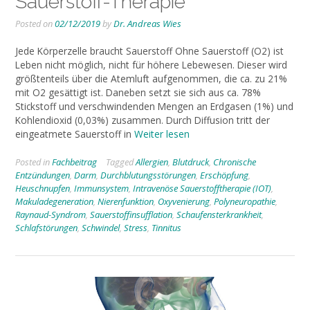
Sauerstoff-Therapie
Posted on
02/12/2019
by
Dr. Andreas Wies
Jede Körperzelle braucht Sauerstoff Ohne Sauerstoff (O2) ist
Leben nicht möglich, nicht für höhere Lebewesen. Dieser wird
größtenteils über die Atemluft aufgenommen, die ca. zu 21%
mit O2 gesättigt ist. Daneben setzt sie sich aus ca. 78%
Stickstoff und verschwindenden Mengen an Erdgasen (1%) und
Kohlendioxid (0,03%) zusammen. Durch Diffusion tritt der
eingeatmete Sauerstoff in
Weiter lesen
Posted in
Fachbeitrag
Tagged
Allergien
,
Blutdruck
,
Chronische
Entzündungen
,
Darm
,
Durchblutungsstörungen
,
Erschöpfung
,
Heuschnupfen
,
Immunsystem
,
Intravenöse Sauerstofftherapie (IOT)
,
Makuladegeneration
,
Nierenfunktion
,
Oxyvenierung
,
Polyneuropathie
,
Raynaud-Syndrom
,
Sauerstoffinsufflation
,
Schaufensterkrankheit
,
Schlafstörungen
,
Schwindel
,
Stress
,
Tinnitus