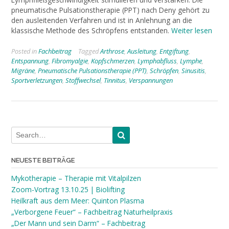
pneumatische Pulsationstherapie (PPT) nach Deny gehört zu
den ausleitenden Verfahren und ist in Anlehnung an die
klassische Methode des Schröpfens entstanden.
Weiter lesen
Posted in
Fachbeitrag
Tagged
Arthrose
,
Ausleitung
,
Entgiftung
,
Entspannung
,
Fibromyalgie
,
Kopfschmerzen
,
Lymphabfluss
,
Lymphe
,
Migräne
,
Pneumatische Pulsationstherapie (PPT)
,
Schröpfen
,
Sinusitis
,
Sportverletzungen
,
Stoffwechsel
,
Tinnitus
,
Verspannungen
NEUESTE BEITRÄGE
Mykotherapie – Therapie mit Vitalpilzen
Zoom-Vortrag 13.10.25 | Biolifting
Heilkraft aus dem Meer: Quinton Plasma
„Verborgene Feuer“ – Fachbeitrag Naturheilpraxis
„Der Mann und sein Darm“ – Fachbeitrag