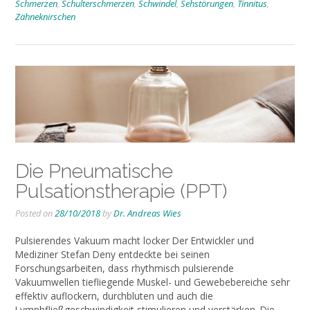
Schmerzen
,
Schulterschmerzen
,
Schwindel
,
Sehstörungen
,
Tinnitus
,
Zähneknirschen
Die Pneumatische
Pulsationstherapie (PPT)
Posted on
28/10/2018
by
Dr. Andreas Wies
Pulsierendes Vakuum macht locker Der Entwickler und
Mediziner Stefan Deny entdeckte bei seinen
Forschungsarbeiten, dass rhythmisch pulsierende
Vakuumwellen tiefliegende Muskel- und Gewebebereiche sehr
effektiv auflockern, durchbluten und auch die
Lymphfließgeschwindigkeit stimulieren und verstärken. Die