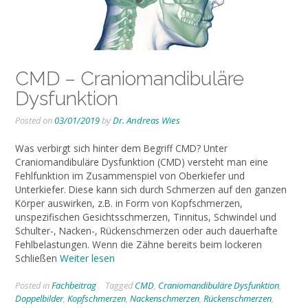
CMD – Craniomandibuläre
Dysfunktion
Posted on
03/01/2019
by
Dr. Andreas Wies
Was verbirgt sich hinter dem Begriff CMD? Unter
Craniomandibuläre Dysfunktion (CMD) versteht man eine
Fehlfunktion im Zusammenspiel von Oberkiefer und
Unterkiefer. Diese kann sich durch Schmerzen auf den ganzen
Körper auswirken, z.B. in Form von Kopfschmerzen,
unspezifischen Gesichtsschmerzen, Tinnitus, Schwindel und
Schulter-, Nacken-, Rückenschmerzen oder auch dauerhafte
Fehlbelastungen. Wenn die Zähne bereits beim lockeren
Schließen
Weiter lesen
Posted in
Fachbeitrag
Tagged
CMD
,
Craniomandibuläre Dysfunktion
,
Doppelbilder
,
Kopfschmerzen
,
Nackenschmerzen
,
Rückenschmerzen
,