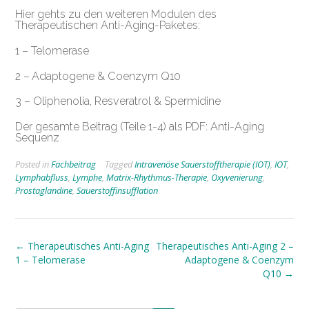
Hier gehts zu den weiteren Modulen des
Therapeutischen Anti-Aging-Paketes:
1 – Telomerase
2 – Adaptogene & Coenzym Q10
3 – Oliphenolia, Resveratrol & Spermidine
Der gesamte Beitrag (Teile 1-4) als PDF:
Anti-Aging
Sequenz
Posted in
Fachbeitrag
Tagged
Intravenöse Sauerstofftherapie (IOT)
,
IOT
,
Lymphabfluss
,
Lymphe
,
Matrix-Rhythmus-Therapie
,
Oxyvenierung
,
Prostaglandine
,
Sauerstoffinsufflation
Post
←
Therapeutisches Anti-Aging
Therapeutisches Anti-Aging 2 –
1 – Telomerase
Adaptogene & Coenzym
navigation
Q10
→