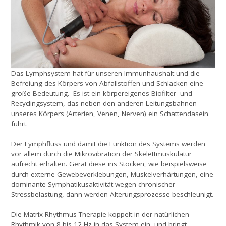
Das Lymphsystem hat für unseren Immunhaushalt und die
Befreiung des Körpers von Abfallstoffen und Schlacken eine
große Bedeutung. Es ist ein körpereigenes Biofilter- und
Recyclingsystem, das neben den anderen Leitungsbahnen
unseres Körpers (Arterien, Venen, Nerven) ein Schattendasein
führt.
Der Lymphfluss und damit die Funktion des Systems werden
vor allem durch die Mikrovibration der Skelettmuskulatur
aufrecht erhalten. Gerät diese ins Stocken, wie beispielsweise
durch externe Gewebeverklebungen, Muskelverhärtungen, eine
dominante Symphatikusaktivität wegen chronischer
Stressbelastung, dann werden Alterungsprozesse beschleunigt.
Die Matrix-Rhythmus-Therapie koppelt in der natürlichen
Rhythmik von 8 bis 12 Hz in das System ein, und bringt