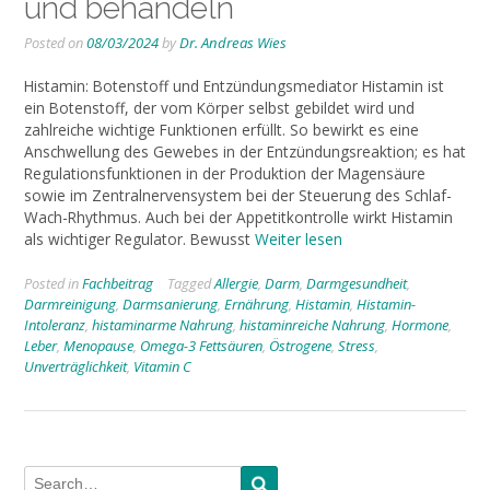
und behandeln
Posted on
08/03/2024
by
Dr. Andreas Wies
Histamin: Botenstoff und Entzündungsmediator Histamin ist
ein Botenstoff, der vom Körper selbst gebildet wird und
zahlreiche wichtige Funktionen erfüllt. So bewirkt es eine
Anschwellung des Gewebes in der Entzündungsreaktion; es hat
Regulationsfunktionen in der Produktion der Magensäure
sowie im Zentralnervensystem bei der Steuerung des Schlaf-
Wach-Rhythmus. Auch bei der Appetitkontrolle wirkt Histamin
als wichtiger Regulator. Bewusst
Weiter lesen
Posted in
Fachbeitrag
Tagged
Allergie
,
Darm
,
Darmgesundheit
,
Darmreinigung
,
Darmsanierung
,
Ernährung
,
Histamin
,
Histamin-
Intoleranz
,
histaminarme Nahrung
,
histaminreiche Nahrung
,
Hormone
,
Leber
,
Menopause
,
Omega-3 Fettsäuren
,
Östrogene
,
Stress
,
Unverträglichkeit
,
Vitamin C