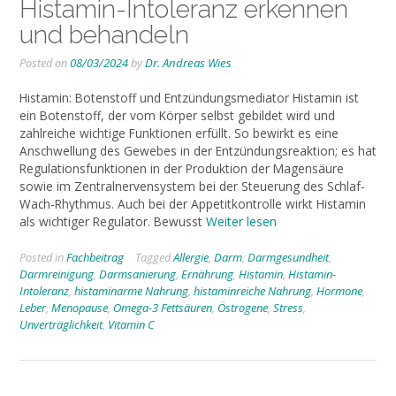
Histamin-Intoleranz erkennen
und behandeln
Posted on
08/03/2024
by
Dr. Andreas Wies
Histamin: Botenstoff und Entzündungsmediator Histamin ist
ein Botenstoff, der vom Körper selbst gebildet wird und
zahlreiche wichtige Funktionen erfüllt. So bewirkt es eine
Anschwellung des Gewebes in der Entzündungsreaktion; es hat
Regulationsfunktionen in der Produktion der Magensäure
sowie im Zentralnervensystem bei der Steuerung des Schlaf-
Wach-Rhythmus. Auch bei der Appetitkontrolle wirkt Histamin
als wichtiger Regulator. Bewusst
Weiter lesen
Posted in
Fachbeitrag
Tagged
Allergie
,
Darm
,
Darmgesundheit
,
Darmreinigung
,
Darmsanierung
,
Ernährung
,
Histamin
,
Histamin-
Intoleranz
,
histaminarme Nahrung
,
histaminreiche Nahrung
,
Hormone
,
Leber
,
Menopause
,
Omega-3 Fettsäuren
,
Östrogene
,
Stress
,
Unverträglichkeit
,
Vitamin C