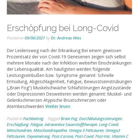
Erschöpfung bei Long-Covid
Posted on
09/06/2021
by
Dr. Andreas Wies
Der Leidensweg nach der Erkrankung Bei einem gewissen
Prozentsatz der von Covid-19 Genesenen zeigen sich selbst
mehrere Monate nach der Infektion weiterhin Einschränkungen
der Lebensqualität. Am häufigsten werden folgende
Leistungseinbußen bzw. Symptome genannt: Schnelle
Ermüdung, Abgeschlagenheit, Fatigue, Bewusstseinstrübungen
(„Brain Fog“) Muskelschwäche Schlafstörungen Angstzustände
oder Depressionen Desweiteren werden genannt: Muskel- und
Gelenkschmerzen Atypische Brustschmerzen oder
Atembeschwerden
Weiter lesen
Posted in
Fachbeitrag
Tagged
Brain Fog
,
Durchblutungsstörungen
,
Erschöpfung
,
Fatigue
,
intravenöse Sauerstofftherapie
,
Long-Covid
,
Mitochondrien
,
Mitochondriopathie
,
Omega-3 Fettsäuren
,
Omega3
Fettsäuren
,
Oxyvenierung
,
Post-Corona
,
Post-Covid
,
Post-Vac
,
Vitamin C