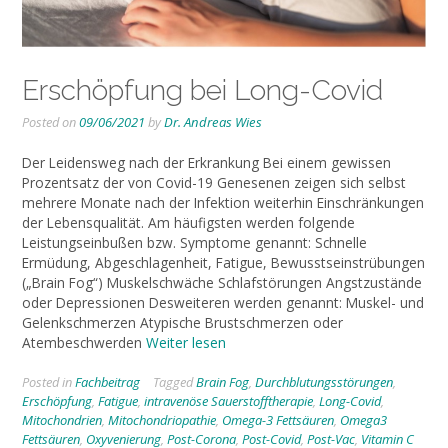
Erschöpfung bei Long-Covid
Posted on
09/06/2021
by
Dr. Andreas Wies
Der Leidensweg nach der Erkrankung Bei einem gewissen
Prozentsatz der von Covid-19 Genesenen zeigen sich selbst
mehrere Monate nach der Infektion weiterhin Einschränkungen
der Lebensqualität. Am häufigsten werden folgende
Leistungseinbußen bzw. Symptome genannt: Schnelle
Ermüdung, Abgeschlagenheit, Fatigue, Bewusstseinstrübungen
(„Brain Fog“) Muskelschwäche Schlafstörungen Angstzustände
oder Depressionen Desweiteren werden genannt: Muskel- und
Gelenkschmerzen Atypische Brustschmerzen oder
Atembeschwerden
Weiter lesen
Posted in
Fachbeitrag
Tagged
Brain Fog
,
Durchblutungsstörungen
,
Erschöpfung
,
Fatigue
,
intravenöse Sauerstofftherapie
,
Long-Covid
,
Mitochondrien
,
Mitochondriopathie
,
Omega-3 Fettsäuren
,
Omega3
Fettsäuren
,
Oxyvenierung
,
Post-Corona
,
Post-Covid
,
Post-Vac
,
Vitamin C