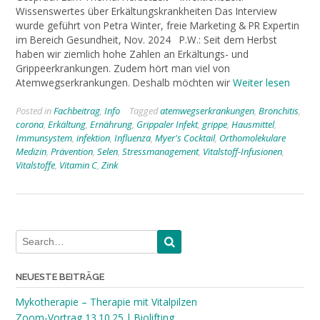
Wissenswertes über Erkältungskrankheiten Das Interview
wurde geführt von Petra Winter, freie Marketing & PR Expertin
im Bereich Gesundheit, Nov. 2024 P.W.: Seit dem Herbst
haben wir ziemlich hohe Zahlen an Erkältungs- und
Grippeerkrankungen. Zudem hört man viel von
Atemwegserkrankungen. Deshalb möchten wir
Weiter lesen
Posted in
Fachbeitrag
,
Info
Tagged
atemwegserkrankungen
,
Bronchitis
,
corona
,
Erkältung
,
Ernährung
,
Grippaler Infekt
,
grippe
,
Hausmittel
,
Immunsystem
,
infektion
,
Influenza
,
Myer's Cocktail
,
Orthomolekulare
Medizin
,
Prävention
,
Selen
,
Stressmanagement
,
Vitalstoff-Infusionen
,
Vitalstoffe
,
Vitamin C
,
Zink
NEUESTE BEITRÄGE
Mykotherapie – Therapie mit Vitalpilzen
Zoom-Vortrag 13.10.25 | Biolifting