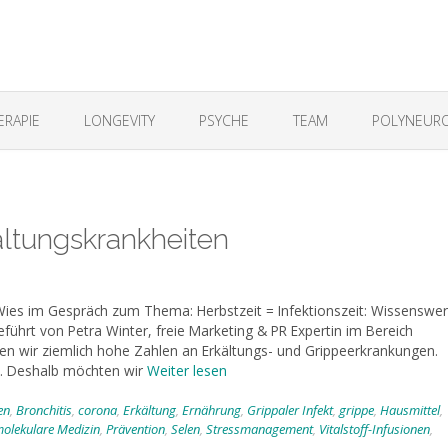
ERAPIE
LONGEVITY
PSYCHE
TEAM
POLYNEURO
ältungskrankheiten
ies im Gespräch zum Thema: Herbstzeit = Infektionszeit: Wissenswer
führt von Petra Winter, freie Marketing & PR Expertin im Bereich
n wir ziemlich hohe Zahlen an Erkältungs- und Grippeerkrankungen.
. Deshalb möchten wir
Weiter lesen
en
,
Bronchitis
,
corona
,
Erkältung
,
Ernährung
,
Grippaler Infekt
,
grippe
,
Hausmittel
,
olekulare Medizin
,
Prävention
,
Selen
,
Stressmanagement
,
Vitalstoff-Infusionen
,