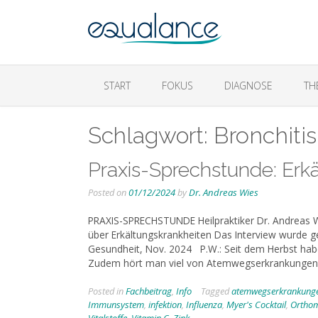
START
FOKUS
DIAGNOSE
TH
Schlagwort:
Bronchitis
Praxis-Sprechstunde: Erk
Posted on
01/12/2024
by
Dr. Andreas Wies
PRAXIS-SPRECHSTUNDE Heilpraktiker Dr. Andreas W
über Erkältungskrankheiten Das Interview wurde ge
Gesundheit, Nov. 2024 P.W.: Seit dem Herbst habe
Zudem hört man viel von Atemwegserkrankungen
Posted in
Fachbeitrag
,
Info
Tagged
atemwegserkrankung
Immunsystem
,
infektion
,
Influenza
,
Myer's Cocktail
,
Orthom