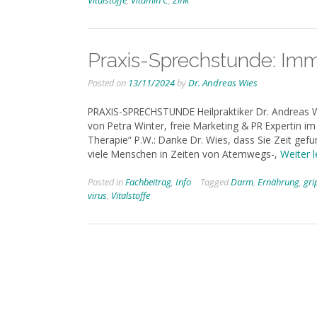
Vitalstoffe
,
Vitamin C
,
Zink
Praxis-Sprechstunde: I
Posted on
13/11/2024
by
Dr. Andreas Wies
PRAXIS-SPRECHSTUNDE Heilpraktiker Dr. Andreas
von Petra Winter, freie Marketing & PR Expertin
Therapie“ P.W.: Danke Dr. Wies, dass Sie Zeit ge
viele Menschen in Zeiten von Atemwegs-,
Weiter 
Posted in
Fachbeitrag
,
Info
Tagged
Darm
,
Ernährung
,
gri
virus
,
Vitalstoffe