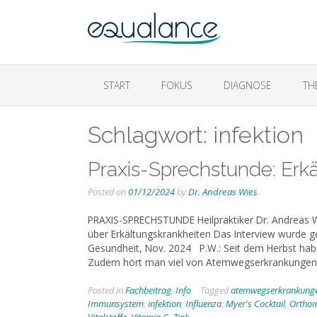
START
FOKUS
DIAGNOSE
TH
Schlagwort:
infektion
Praxis-Sprechstunde: Erk
Posted on
01/12/2024
by
Dr. Andreas Wies
PRAXIS-SPRECHSTUNDE Heilpraktiker Dr. Andreas W
über Erkältungskrankheiten Das Interview wurde ge
Gesundheit, Nov. 2024 P.W.: Seit dem Herbst habe
Zudem hört man viel von Atemwegserkrankungen
Posted in
Fachbeitrag
,
Info
Tagged
atemwegserkrankung
Immunsystem
,
infektion
,
Influenza
,
Myer's Cocktail
,
Orthom