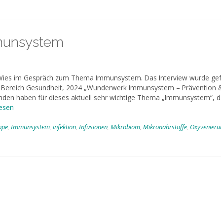
mmunsystem
 Wies im Gespräch zum Thema Immunsystem. Das Interview wurde gef
 im Bereich Gesundheit, 2024 „Wunderwerk Immunsystem – Prävention 
funden haben für dieses aktuell sehr wichtige Thema „Immunsystem“, 
lesen
ppe
,
Immunsystem
,
infektion
,
Infusionen
,
Mikrobiom
,
Mikronährstoffe
,
Oxyvenieru