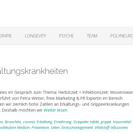
ERAPIE
LONGEVITY
PSYCHE
TEAM
POLYNEURO
ältungskrankheiten
ies im Gespräch zum Thema: Herbstzeit = Infektionszeit: Wissenswer
führt von Petra Winter, freie Marketing & PR Expertin im Bereich
n wir ziemlich hohe Zahlen an Erkältungs- und Grippeerkrankungen.
. Deshalb möchten wir
Weiter lesen
en
,
Bronchitis
,
corona
,
Erkältung
,
Ernährung
,
Grippaler Infekt
,
grippe
,
Hausmittel
,
olekulare Medizin
,
Prävention
,
Selen
,
Stressmanagement
,
Vitalstoff-Infusionen
,