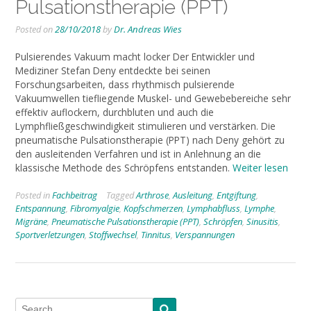
Pulsationstherapie (PPT)
Posted on
28/10/2018
by
Dr. Andreas Wies
Pulsierendes Vakuum macht locker Der Entwickler und
Mediziner Stefan Deny entdeckte bei seinen
Forschungsarbeiten, dass rhythmisch pulsierende
Vakuumwellen tiefliegende Muskel- und Gewebebereiche sehr
effektiv auflockern, durchbluten und auch die
Lymphfließgeschwindigkeit stimulieren und verstärken. Die
pneumatische Pulsationstherapie (PPT) nach Deny gehört zu
den ausleitenden Verfahren und ist in Anlehnung an die
klassische Methode des Schröpfens entstanden.
Weiter lesen
Posted in
Fachbeitrag
Tagged
Arthrose
,
Ausleitung
,
Entgiftung
,
Entspannung
,
Fibromyalgie
,
Kopfschmerzen
,
Lymphabfluss
,
Lymphe
,
Migräne
,
Pneumatische Pulsationstherapie (PPT)
,
Schröpfen
,
Sinusitis
,
Sportverletzungen
,
Stoffwechsel
,
Tinnitus
,
Verspannungen