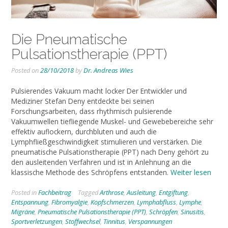
Die Pneumatische
Pulsationstherapie (PPT)
Posted on
28/10/2018
by
Dr. Andreas Wies
Pulsierendes Vakuum macht locker Der Entwickler und
Mediziner Stefan Deny entdeckte bei seinen
Forschungsarbeiten, dass rhythmisch pulsierende
Vakuumwellen tiefliegende Muskel- und Gewebebereiche sehr
effektiv auflockern, durchbluten und auch die
Lymphfließgeschwindigkeit stimulieren und verstärken. Die
pneumatische Pulsationstherapie (PPT) nach Deny gehört zu
den ausleitenden Verfahren und ist in Anlehnung an die
klassische Methode des Schröpfens entstanden.
Weiter lesen
Posted in
Fachbeitrag
Tagged
Arthrose
,
Ausleitung
,
Entgiftung
,
Entspannung
,
Fibromyalgie
,
Kopfschmerzen
,
Lymphabfluss
,
Lymphe
,
Migräne
,
Pneumatische Pulsationstherapie (PPT)
,
Schröpfen
,
Sinusitis
,
Sportverletzungen
,
Stoffwechsel
,
Tinnitus
,
Verspannungen