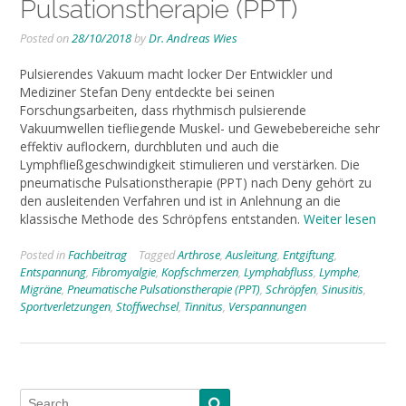
Pulsationstherapie (PPT)
Posted on
28/10/2018
by
Dr. Andreas Wies
Pulsierendes Vakuum macht locker Der Entwickler und
Mediziner Stefan Deny entdeckte bei seinen
Forschungsarbeiten, dass rhythmisch pulsierende
Vakuumwellen tiefliegende Muskel- und Gewebebereiche sehr
effektiv auflockern, durchbluten und auch die
Lymphfließgeschwindigkeit stimulieren und verstärken. Die
pneumatische Pulsationstherapie (PPT) nach Deny gehört zu
den ausleitenden Verfahren und ist in Anlehnung an die
klassische Methode des Schröpfens entstanden.
Weiter lesen
Posted in
Fachbeitrag
Tagged
Arthrose
,
Ausleitung
,
Entgiftung
,
Entspannung
,
Fibromyalgie
,
Kopfschmerzen
,
Lymphabfluss
,
Lymphe
,
Migräne
,
Pneumatische Pulsationstherapie (PPT)
,
Schröpfen
,
Sinusitis
,
Sportverletzungen
,
Stoffwechsel
,
Tinnitus
,
Verspannungen