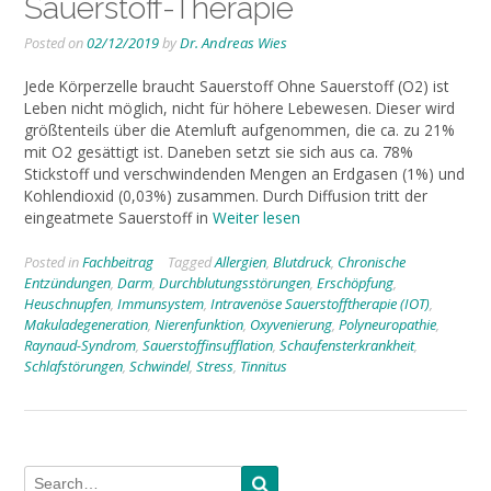
Sauerstoff-Therapie
Posted on
02/12/2019
by
Dr. Andreas Wies
Jede Körperzelle braucht Sauerstoff Ohne Sauerstoff (O2) ist
Leben nicht möglich, nicht für höhere Lebewesen. Dieser wird
größtenteils über die Atemluft aufgenommen, die ca. zu 21%
mit O2 gesättigt ist. Daneben setzt sie sich aus ca. 78%
Stickstoff und verschwindenden Mengen an Erdgasen (1%) und
Kohlendioxid (0,03%) zusammen. Durch Diffusion tritt der
eingeatmete Sauerstoff in
Weiter lesen
Posted in
Fachbeitrag
Tagged
Allergien
,
Blutdruck
,
Chronische
Entzündungen
,
Darm
,
Durchblutungsstörungen
,
Erschöpfung
,
Heuschnupfen
,
Immunsystem
,
Intravenöse Sauerstofftherapie (IOT)
,
Makuladegeneration
,
Nierenfunktion
,
Oxyvenierung
,
Polyneuropathie
,
Raynaud-Syndrom
,
Sauerstoffinsufflation
,
Schaufensterkrankheit
,
Schlafstörungen
,
Schwindel
,
Stress
,
Tinnitus