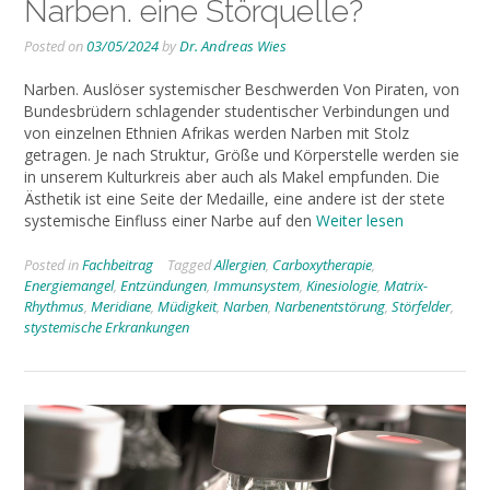
Narben. eine Störquelle?
Posted on
03/05/2024
by
Dr. Andreas Wies
Narben. Auslöser systemischer Beschwerden Von Piraten, von
Bundesbrüdern schlagender studentischer Verbindungen und
von einzelnen Ethnien Afrikas werden Narben mit Stolz
getragen. Je nach Struktur, Größe und Körperstelle werden sie
in unserem Kulturkreis aber auch als Makel empfunden. Die
Ästhetik ist eine Seite der Medaille, eine andere ist der stete
systemische Einfluss einer Narbe auf den
Weiter lesen
Posted in
Fachbeitrag
Tagged
Allergien
,
Carboxytherapie
,
Energiemangel
,
Entzündungen
,
Immunsystem
,
Kinesiologie
,
Matrix-
Rhythmus
,
Meridiane
,
Müdigkeit
,
Narben
,
Narbenentstörung
,
Störfelder
,
stystemische Erkrankungen