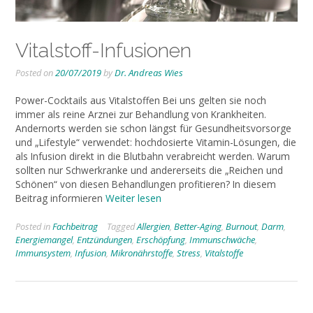
Vitalstoff-Infusionen
Posted on
20/07/2019
by
Dr. Andreas Wies
Power-Cocktails aus Vitalstoffen Bei uns gelten sie noch
immer als reine Arznei zur Behandlung von Krankheiten.
Andernorts werden sie schon längst für Gesundheitsvorsorge
und „Lifestyle“ verwendet: hochdosierte Vitamin-Lösungen, die
als Infusion direkt in die Blutbahn verabreicht werden. Warum
sollten nur Schwerkranke und andererseits die „Reichen und
Schönen“ von diesen Behandlungen profitieren? In diesem
Beitrag informieren
Weiter lesen
Posted in
Fachbeitrag
Tagged
Allergien
,
Better-Aging
,
Burnout
,
Darm
,
Energiemangel
,
Entzündungen
,
Erschöpfung
,
Immunschwäche
,
Immunsystem
,
Infusion
,
Mikronährstoffe
,
Stress
,
Vitalstoffe